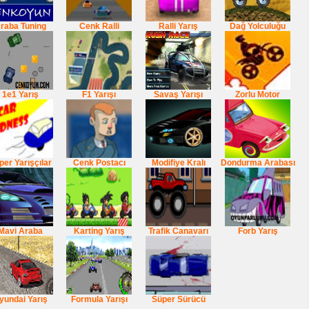
raba Tuning
Cenk Ralli
Ralli Yarış
Dağ Yolculuğu
1e1 Yarış
F1 Yarışı
Savaş Yarışı
Zorlu Motor
per Yarışçılar
Cenk Postacı
Modifiye Kralı
Dondurma Arabası
Mavi Araba
Karting Yarış
Trafik Canavarı
Forb Yarış
yundai Yarış
Formula Yarışı
Süper Sürücü