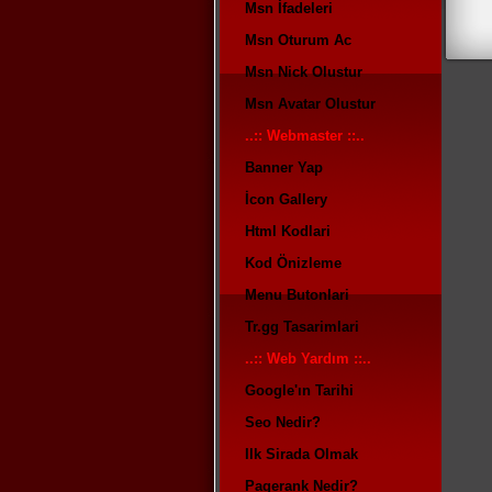
Msn İfadeleri
Msn Oturum Ac
Msn Nick Olustur
Msn Avatar Olustur
..:: Webmaster ::..
Banner Yap
İcon Gallery
Html Kodlari
Kod Önizleme
Menu Butonlari
Tr.gg Tasarimlari
..:: Web Yardım ::..
Google'ın Tarihi
Seo Nedir?
Ilk Sirada Olmak
Pagerank Nedir?