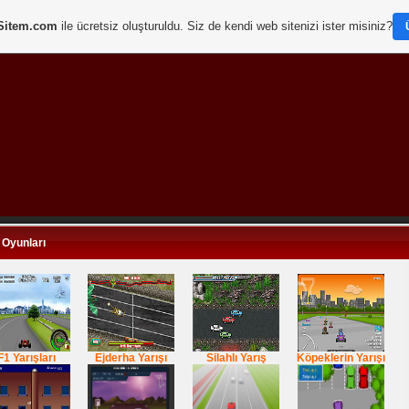
Sitem.com
ile ücretsiz oluşturuldu. Siz de kendi web sitenizi ister misiniz?
 Oyunları
F1 Yarışları
Ejderha Yarışı
Silahlı Yarış
Köpeklerin Yarışı