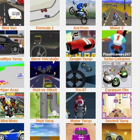
Mini Van
Formula 1
Ani Fren
Motor 3
difiye Yarışı
Gece Yolculuğu
Zengin Yarışı
Turbo Çekişme
Hiper Araç
Hızlı ve Öfkeli
Trn 47
Çarpışan Oto
Mini Moto
Hızlı Yarış
Motor Yarışı
Sevimli Yarış