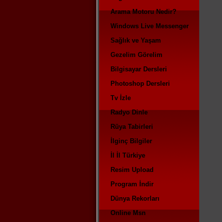
Arama Motoru Nedir?
Windows Live Messenger
Sağlık ve Yaşam
Gezelim Görelim
Bilgisayar Dersleri
Photoshop Dersleri
Tv İzle
Radyo Dinle
Rüya Tabirleri
İlginç Bilgiler
İl İl Türkiye
Resim Upload
Program İndir
Dünya Rekorları
Online Msn