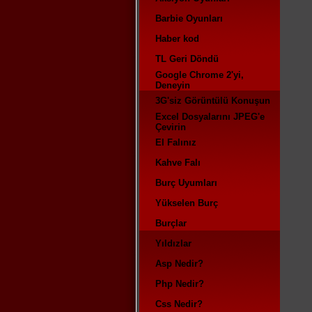
Barbie Oyunları
Haber kod
TL Geri Döndü
Google Chrome 2'yi,
Deneyin
3G'siz Görüntülü Konuşun
Excel Dosyalarını JPEG'e
Çevirin
El Falınız
Kahve Falı
Burç Uyumları
Yükselen Burç
Burçlar
Yıldızlar
Asp Nedir?
Php Nedir?
Css Nedir?