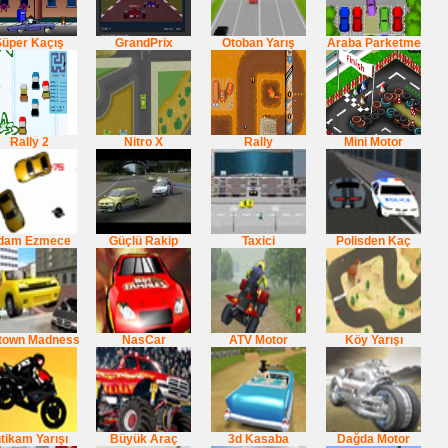
Süper Kaçış
GrandPrix
Otoban Yarış
Araba Parketme
Rally 2
Nitro X
Rally
Mini Motor
dam Ezmece
Güçlü Rakip
Taxici
Polisden Kaç
town Madness
NasCar
ATV Motor
Köy Yarışı
ntikam Yarışı
Büyük Araç
3d Kasaba
Dağda Motor