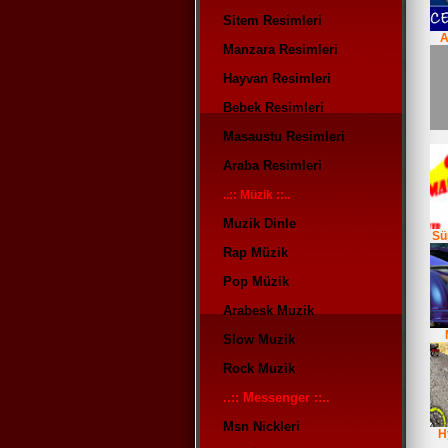
Sitem Resimleri
A
Manzara Resimleri
Hayvan Resimleri
Bebek Resimleri
Masaustu Resimleri
Araba Resimleri
..:: Müzik ::..
Muzik Dinle
Sü
Rap Müzik
Pop Müzik
Arabesk Muzik
Slow Muzik
Rock Muzik
..:: Messenger ::..
Msn Nickleri
H