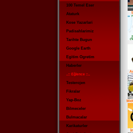
100 Temel Eser
Ataturk
Kose Yazarlari
Padisahlarimiz
Tarihte Bugun
Google Earth
Egitim Ogretim
Haberler
A
..:: Eğlence ::..
Testerojen
Fikralar
Yap-Boz
Mid
Bilmeceler
Bulmacalar
Karikaturler
İ