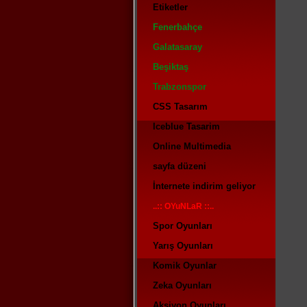
Etiketler
Fenerbahçe
Galatasaray
Beşiktaş
Trabzonspor
CSS Tasarım
Iceblue Tasarim
Online Multimedia
sayfa düzeni
İnternete indirim geliyor
..:: OYuNLaR ::..
Spor Oyunları
Yarış Oyunları
Komik Oyunlar
Zeka Oyunları
Aksiyon Oyunları