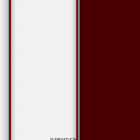
İŞ FIRSATI İÇİN