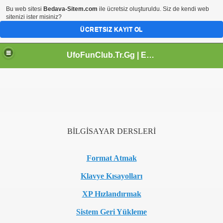
Bu web sitesi
Bedava-Sitem.com
ile ücretsiz oluşturuldu. Siz de kendi web
sitenizi ister misiniz?
ÜCRETSIZ KAYIT OL
UfoFunClub.Tr.Gg | Eğlence Dünyam | Html Kodlar | Htm Kod | Paylasım Diyarı | Video İzle | Online Tv İzle |
BİLGİSAYAR DERSLERİ
Format Atmak
Klavye Kısayolları
XP Hızlandırmak
Sistem Geri Yükleme