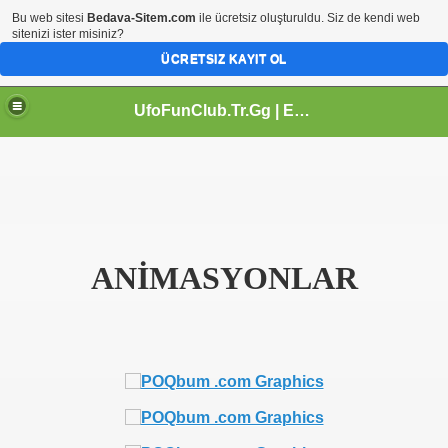
Bu web sitesi
Bedava-Sitem.com
ile ücretsiz oluşturuldu. Siz de kendi web
sitenizi ister misiniz?
ÜCRETSIZ KAYIT OL
UfoFunClub.Tr.Gg | Eğlence Dünyam | Html Kodlar | Htm Kod | Paylasım Diyarı | Video İzle | Online Tv İzle |
ANİMASYONLAR