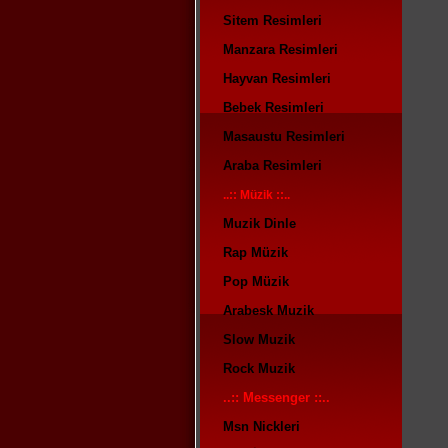
Sitem Resimleri
Manzara Resimleri
Hayvan Resimleri
Bebek Resimleri
Masaustu Resimleri
Araba Resimleri
..:: Müzik ::..
Muzik Dinle
Rap Müzik
Pop Müzik
Arabesk Muzik
Slow Muzik
Rock Muzik
..:: Messenger ::..
Msn Nickleri