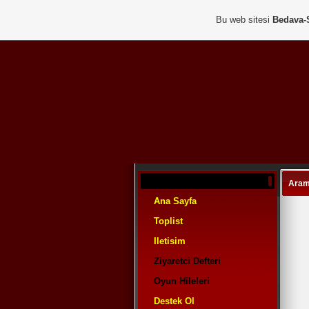
Bu web sitesi
Bedava-
Aram
Ana Sayfa
Toplist
Iletisim
Ziyaretci Defteri
Oyun Hileleri
Destek Ol