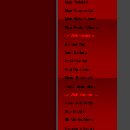
Msn İfadeleri
Msn Oturum Ac
Msn Nick Olustur
Msn Avatar Olustur
..:: Webmaster ::..
Banner Yap
İcon Gallery
Html Kodlari
Kod Önizleme
Menu Butonlari
Tr.gg Tasarimlari
..:: Web Yardım ::..
Google'ın Tarihi
Seo Nedir?
Ilk Sirada Olmak
Pagerank Nedir?