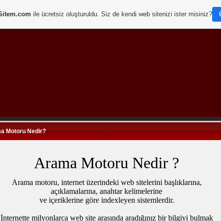
Sitem.com
ile ücretsiz oluşturuldu. Siz de kendi web sitenizi ister misiniz?
a Motoru Nedir?
Arama Motoru Nedir ?
Arama motoru, internet üzerindeki web sitelerini başlıklarına,
açıklamalarına, anahtar kelimelerine
ve içeriklerine göre indexleyen sistemlerdir.
İnternette milyonlarca web site arasında aradığını
z bir bilgiyi bulmak