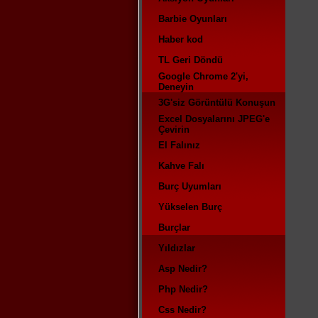
Barbie Oyunları
Haber kod
TL Geri Döndü
Google Chrome 2'yi,
Deneyin
3G'siz Görüntülü Konuşun
Excel Dosyalarını JPEG'e
Çevirin
El Falınız
Kahve Falı
Burç Uyumları
Yükselen Burç
Burçlar
Yıldızlar
Asp Nedir?
Php Nedir?
Css Nedir?