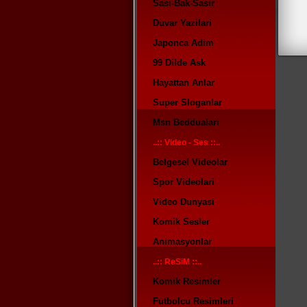
Sasi-Bak-Sasir
Duvar Yazilari
Japonca Adim
99 Dilde Ask
Hayattan Anlar
Super Sloganlar
Msn Beddualari
..:: Video - Ses ::..
Belgesel Videolar
Spor Videolari
Video Dunyasi
Komik Sesler
Animasyonlar
..:: ReSiM ::..
Komik Resimler
Futbolcu Resimleri