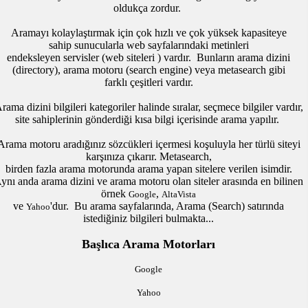
oldukça zordur.
Aramayı kolaylaştırmak için çok hızlı ve çok yüksek kapasiteye
sahip sunucularla web sayfalarındaki metinleri
endeksleyen servisler (web siteleri ) vardır. Bunların arama dizini
(directory), arama motoru (search engine) veya metasearch gibi
farklı çeşitleri vardır.
rama dizini bilgileri kategoriler halinde sıralar, seçmece bilgiler vardır,
site sahiplerinin gönderdiği kısa bilgi içerisinde arama yapılı
r.
Arama motoru aradığınız sözcükleri içermesi koşuluyla her türlü siteyi
karşınıza çıkarır. Metasearch,
birden fazla arama motorunda arama yapan sitelere verilen isimdir.
ynı anda arama dizini ve arama motoru olan siteler arasında en bilinen
örnek
,
Google
AltaVista
ve
'dur. Bu arama sayfalarında, Arama (Search) satırında
Yahoo
istediğiniz bilgileri bulmakta...
Başlıca Arama Motorları
Google
Yahoo