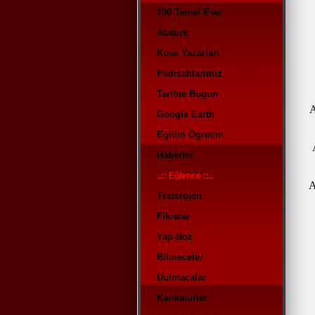
100 Temel Eser
Ataturk
Kose Yazarlari
Padisahlarimiz
Tarihte Bugun
A
Google Earth
Egitim Ogretim
Haberler
..:: Eğlence ::..
A
Testerojen
Fikralar
Yap-Boz
Bilmeceler
Bulmacalar
Karikaturler