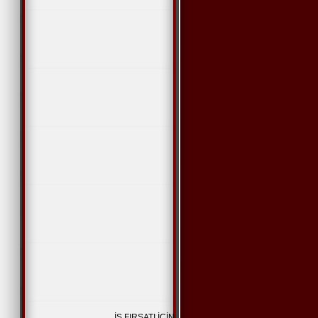
İŞ FIRSATI İÇİN