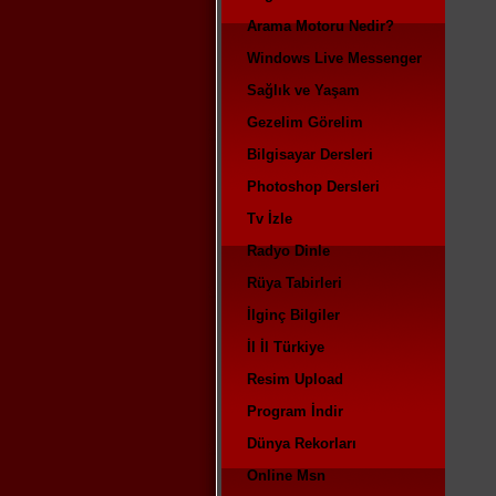
Arama Motoru Nedir?
Windows Live Messenger
Sağlık ve Yaşam
Gezelim Görelim
Bilgisayar Dersleri
Photoshop Dersleri
Tv İzle
Radyo Dinle
Rüya Tabirleri
İlginç Bilgiler
İl İl Türkiye
Resim Upload
Program İndir
Dünya Rekorları
Online Msn