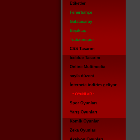
Etiketler
Fenerbahçe
Galatasaray
Beşiktaş
Trabzonspor
CSS Tasarım
Iceblue Tasarim
Online Multimedia
sayfa düzeni
İnternete indirim geliyor
..:: OYuNLaR ::..
Spor Oyunları
Yarış Oyunları
Komik Oyunlar
Zeka Oyunları
Aksiyon Oyunları