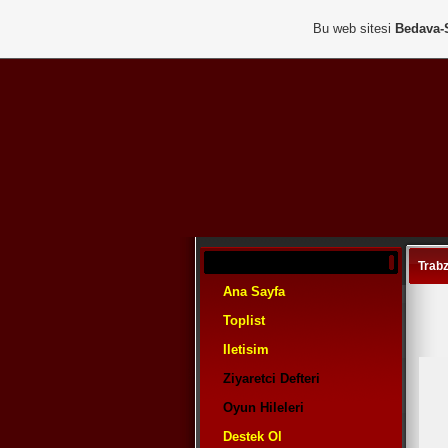
Bu web sitesi
Bedava-
Trab
Ana Sayfa
Toplist
Iletisim
Ziyaretci Defteri
Oyun Hileleri
Destek Ol