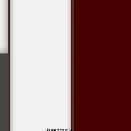
İŞ FIRSATI İÇİN