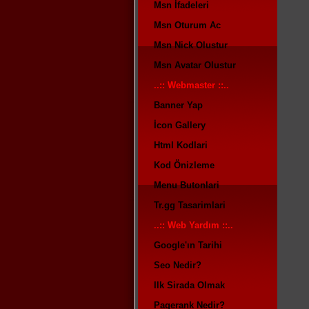
Msn İfadeleri
Msn Oturum Ac
Msn Nick Olustur
Msn Avatar Olustur
..:: Webmaster ::..
Banner Yap
İcon Gallery
Html Kodlari
Kod Önizleme
Menu Butonlari
Tr.gg Tasarimlari
..:: Web Yardım ::..
Google'ın Tarihi
Seo Nedir?
Ilk Sirada Olmak
Pagerank Nedir?