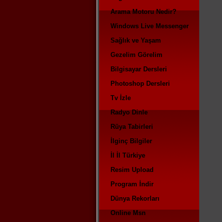
Arama Motoru Nedir?
Windows Live Messenger
Sağlık ve Yaşam
Gezelim Görelim
Bilgisayar Dersleri
Photoshop Dersleri
Tv İzle
Radyo Dinle
Rüya Tabirleri
İlginç Bilgiler
İl İl Türkiye
Resim Upload
Program İndir
Dünya Rekorları
Online Msn