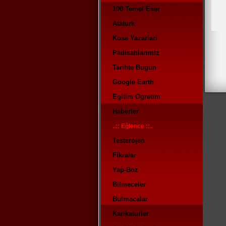
100 Temel Eser
Ataturk
Kose Yazarlari
Padisahlarimiz
Tarihte Bugun
Google Earth
Egitim Ogretim
Haberler
..:: Eğlence ::..
Testerojen
Fikralar
Yap-Boz
Bilmeceler
Bulmacalar
Karikaturler