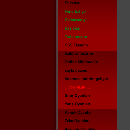
Etiketler
Fenerbahçe
Galatasaray
Beşiktaş
Trabzonspor
CSS Tasarım
Iceblue Tasarim
Online Multimedia
sayfa düzeni
İnternete indirim geliyor
..:: OYuNLaR ::..
Spor Oyunları
Yarış Oyunları
Komik Oyunlar
Zeka Oyunları
Aksiyon Oyunları