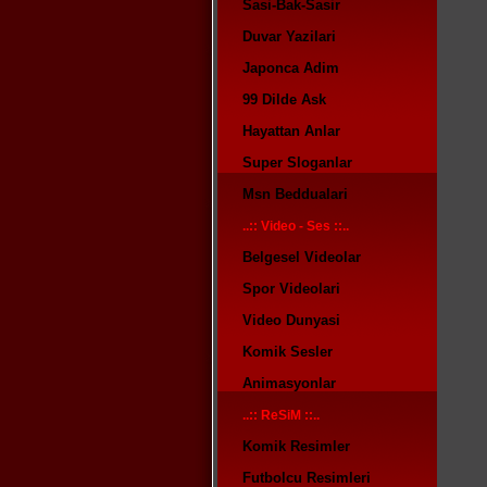
Sasi-Bak-Sasir
Duvar Yazilari
Japonca Adim
99 Dilde Ask
Hayattan Anlar
Super Sloganlar
Msn Beddualari
..:: Video - Ses ::..
Belgesel Videolar
Spor Videolari
Video Dunyasi
Komik Sesler
Animasyonlar
..:: ReSiM ::..
Komik Resimler
Futbolcu Resimleri