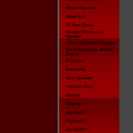
Barbie Oyunları
Haber kod
TL Geri Döndü
Google Chrome 2'yi,
Deneyin
3G'siz Görüntülü Konuşun
Excel Dosyalarını JPEG'e
Çevirin
El Falınız
Kahve Falı
Burç Uyumları
Yükselen Burç
Burçlar
Yıldızlar
Asp Nedir?
Php Nedir?
Css Nedir?