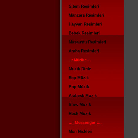
Sitem Resimleri
Manzara Resimleri
Hayvan Resimleri
Bebek Resimleri
Masaustu Resimleri
Araba Resimleri
..:: Müzik ::..
Muzik Dinle
Rap Müzik
Pop Müzik
Arabesk Muzik
Slow Muzik
Rock Muzik
..:: Messenger ::..
Msn Nickleri